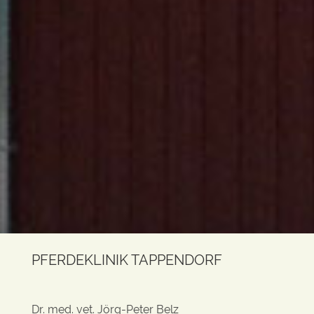
PFERDEKLINIK TAPPENDORF
Dr. med. vet. Jörg-Peter Belz