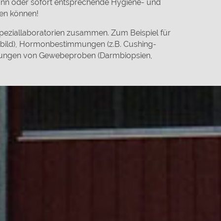
n oder sofort entsprechende Hygiene- und
en können!
Speziallaboratorien zusammen. Zum Beispiel für
tbild), Hormonbestimmungen (z.B. Cushing-
chungen von Gewebeproben (Darmbiopsien,