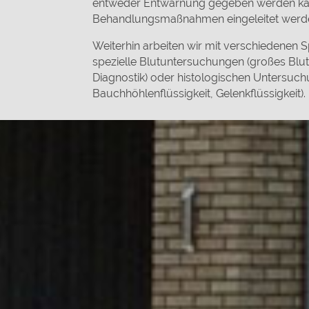
entweder Entwarnung gegeben werden kan
Behandlungsmaßnahmen eingeleitet werd
Weiterhin arbeiten wir mit verschiedenen 
spezielle Blutuntersuchungen (großes Blu
Diagnostik) oder histologischen Untersu
Bauchhöhlenflüssigkeit, Gelenkflüssigkeit).